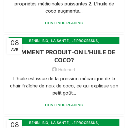
propriétés médicinales puissantes 2. L’huile de
coco augmente...
CONTINUE READING
,
,
,
,
08
BENIN
BIO
LA SANTÉ
LE PROCESSUS
LES FEMMES DE COCO
AVR
COMMENT PRODUIT-ON L’HUILE DE
COCO?
Huileriert
L’huile est issue de la pression mécanique de la
chair fraîche de noix de coco, ce qui explique son
petit goût...
CONTINUE READING
,
,
,
,
08
BENIN
BIO
LA SANTÉ
LE PROCESSUS