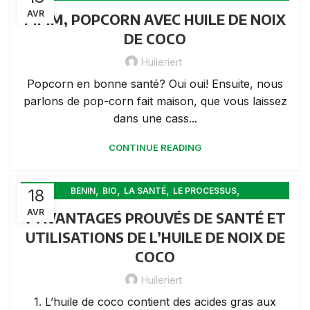
LES FEMMES DE COCO
AVR
MMM, POPCORN AVEC HUILE DE NOIX
DE COCO
Huileriert
Popcorn en bonne santé? Oui oui! Ensuite, nous
parlons de pop-corn fait maison, que vous laissez
dans une cass...
CONTINUE READING
,
,
,
,
18
BENIN
BIO
LA SANTÉ
LE PROCESSUS
LES FEMMES DE COCO
AVR
7 AVANTAGES PROUVÉS DE SANTÉ ET
UTILISATIONS DE L’HUILE DE NOIX DE
COCO
Huileriert
1. L’huile de coco contient des acides gras aux