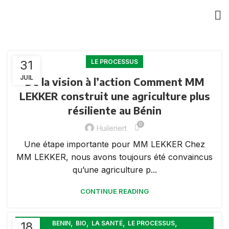
31
LE PROCESSUS
JUIL
De la vision à l’action Comment MM
LEKKER construit une agriculture plus
résiliente au Bénin
0
Huileriert
Une étape importante pour MM LEKKER Chez
MM LEKKER, nous avons toujours été convaincus
qu’une agriculture p...
CONTINUE READING
,
,
,
,
18
BENIN
BIO
LA SANTÉ
LE PROCESSUS