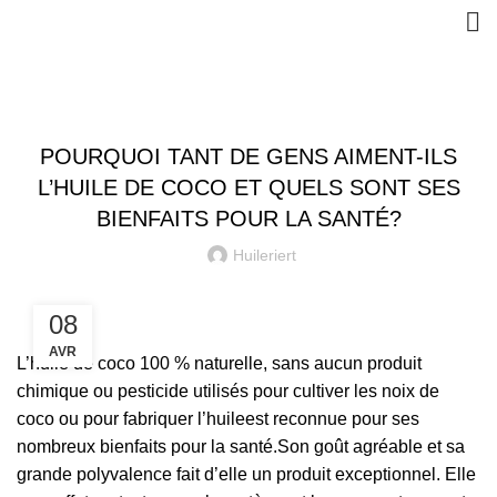
,
,
,
,
BENIN
BIO
LA SANTÉ
LE PROCESSUS
LES FEMMES DE COCO
POURQUOI TANT DE GENS AIMENT-ILS
L’HUILE DE COCO ET QUELS SONT SES
BIENFAITS POUR LA SANTÉ?
Huileriert
08
AVR
L’huile de coco 100 % naturelle, sans aucun produit
chimique ou pesticide utilisés pour cultiver les noix de
coco ou pour fabriquer l’huileest reconnue pour ses
nombreux bienfaits pour la santé.Son goût agréable et sa
grande polyvalence fait d’elle un produit exceptionnel. Elle