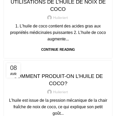
UTILISATIONS DE L’HUILE DE NOIX DE
COCO
Huileriert
1. L’huile de coco contient des acides gras aux
propriétés médicinales puissantes 2. L’huile de coco
augmente...
CONTINUE READING
,
,
,
,
BENIN
BIO
LA SANTÉ
LE PROCESSUS
08
LES FEMMES DE COCO
AVR
COMMENT PRODUIT-ON L’HUILE DE
COCO?
Huileriert
L’huile est issue de la pression mécanique de la chair
fraîche de noix de coco, ce qui explique son petit
goût...