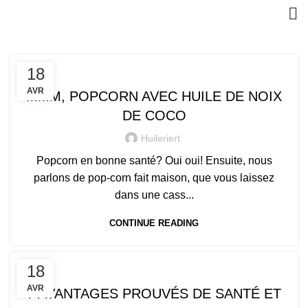
,
,
,
,
BENIN
BIO
LA SANTÉ
LE PROCESSUS
18
LES FEMMES DE COCO
AVR
MMM, POPCORN AVEC HUILE DE NOIX
DE COCO
Huileriert
Popcorn en bonne santé? Oui oui! Ensuite, nous
parlons de pop-corn fait maison, que vous laissez
dans une cass...
CONTINUE READING
,
,
,
,
BENIN
BIO
LA SANTÉ
LE PROCESSUS
18
LES FEMMES DE COCO
AVR
7 AVANTAGES PROUVÉS DE SANTÉ ET