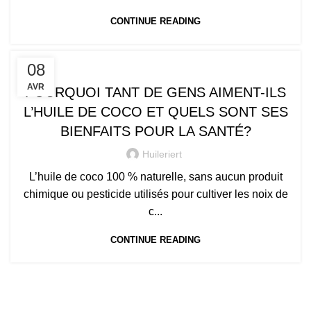
CONTINUE READING
,
,
,
,
BENIN
BIO
LA SANTÉ
LE PROCESSUS
08
LES FEMMES DE COCO
AVR
POURQUOI TANT DE GENS AIMENT-ILS
L’HUILE DE COCO ET QUELS SONT SES
BIENFAITS POUR LA SANTÉ?
Huileriert
L’huile de coco 100 % naturelle, sans aucun produit
chimique ou pesticide utilisés pour cultiver les noix de
c...
CONTINUE READING