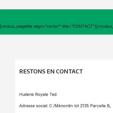
[modus_pagetitle align=”center” title=”CONTACT”][/modus_
RESTONS EN CONTACT
Huilerie Royale Ted
Adresse social: C /Mènontin lot 2135 Parcelle B,