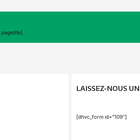
pagetitle]
LAISSEZ-NOUS U
[dhvc_form id=”109″]