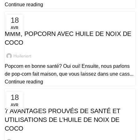
Continue reading
18
,
,
,
,
BENIN
BIO
LA SANTÉ
LE PROCESSUS
LES FEMMES DE COCO
AVR
MMM, POPCORN AVEC HUILE DE NOIX DE
COCO
Huileriert
Popcorn en bonne santé? Oui oui! Ensuite, nous parlons
de pop-corn fait maison, que vous laissez dans une cass...
Continue reading
18
,
,
,
,
BENIN
BIO
LA SANTÉ
LE PROCESSUS
LES FEMMES DE COCO
AVR
7 AVANTAGES PROUVÉS DE SANTÉ ET
UTILISATIONS DE L’HUILE DE NOIX DE
COCO