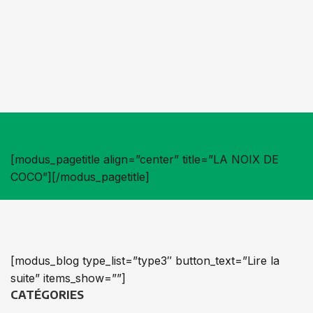
[modus_pagetitle align=”center” title=”LA NOIX DE
COCO”][/modus_pagetitle]
[modus_blog type_list=”type3″ button_text=”Lire la
suite” items_show=””]
CATÉGORIES